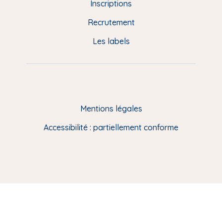
d
Inscriptions
e
Recrutement
p
Les labels
a
g
e
F
Mentions légales
R
Accessibilité : partiellement conforme