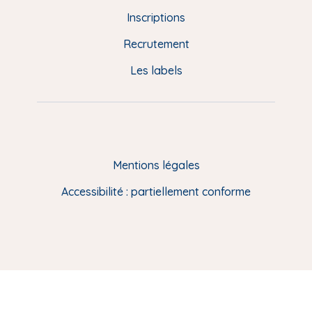
d
Inscriptions
e
Recrutement
p
Les labels
a
g
e
F
Mentions légales
R
Accessibilité : partiellement conforme