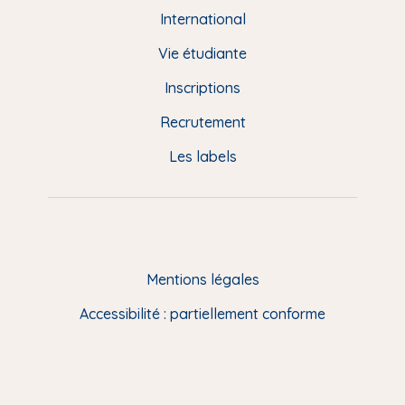
e
International
d
Vie étudiante
d
Inscriptions
e
Recrutement
p
Les labels
a
g
e
F
Mentions légales
R
Accessibilité : partiellement conforme