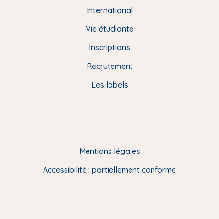
e
International
d
Vie étudiante
d
Inscriptions
e
Recrutement
p
Les labels
a
g
e
F
Mentions légales
R
Accessibilité : partiellement conforme