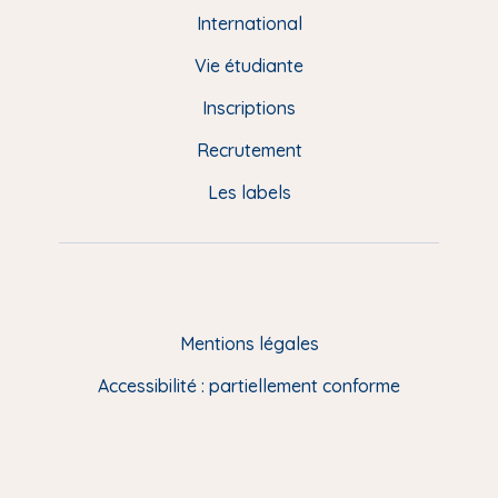
e
International
d
Vie étudiante
d
Inscriptions
e
Recrutement
p
Les labels
a
g
e
F
Mentions légales
R
Accessibilité : partiellement conforme