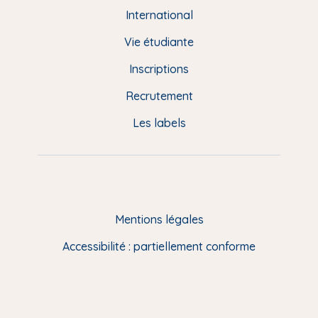
e
International
d
Vie étudiante
d
Inscriptions
e
Recrutement
p
Les labels
a
g
e
F
Mentions légales
R
Accessibilité : partiellement conforme