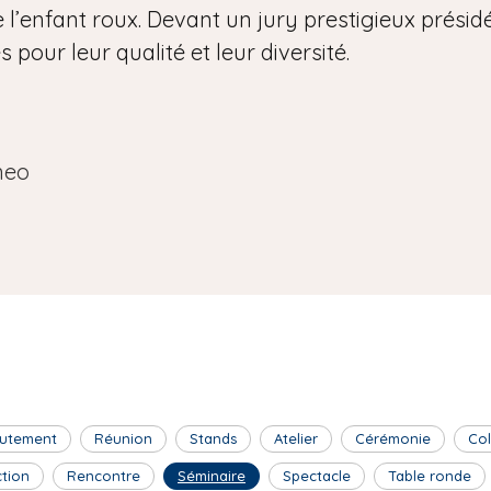
 l’enfant roux. Devant un jury prestigieux présidé 
pour leur qualité et leur diversité.
neo
utement
Réunion
Stands
Atelier
Cérémonie
Co
ction
Rencontre
Séminaire
Spectacle
Table ronde