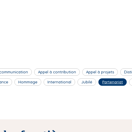
 communication
Appel à contribution
Appel à projets
Dist
ance
Hommage
International
Jubilé
Partenariat