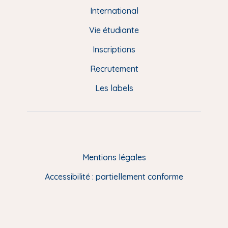
e
International
d
Vie étudiante
d
Inscriptions
e
Recrutement
p
Les labels
a
g
e
F
Mentions légales
R
Accessibilité : partiellement conforme