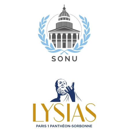
m
e
d
i
a
m
e
d
i
a