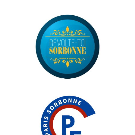
m
e
d
i
a
m
e
d
i
a