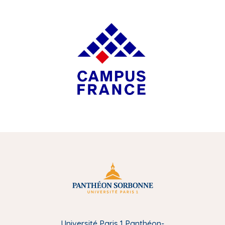
m
e
d
i
a
Université Paris 1 Panthéon-