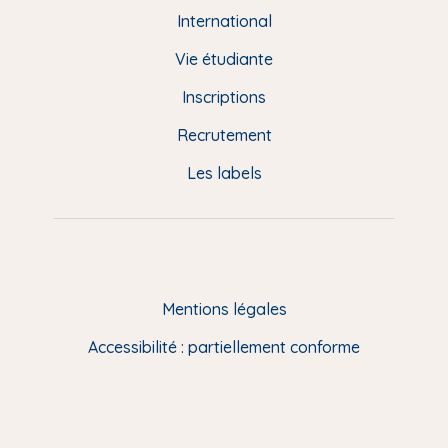
e
International
d
Vie étudiante
d
Inscriptions
e
Recrutement
p
Les labels
a
g
e
F
Mentions légales
R
Accessibilité : partiellement conforme