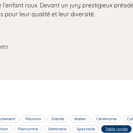
 l’enfant roux. Devant un jury prestigieux présidé 
pour leur qualité et leur diversité.
neo
utement
Réunion
Stands
Atelier
Cérémonie
Co
ction
Rencontre
Séminaire
Spectacle
Table ronde