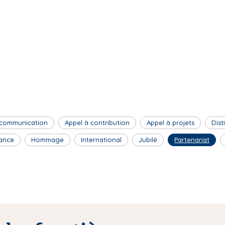
 communication
Appel à contribution
Appel à projets
Dist
ance
Hommage
International
Jubilé
Partenariat