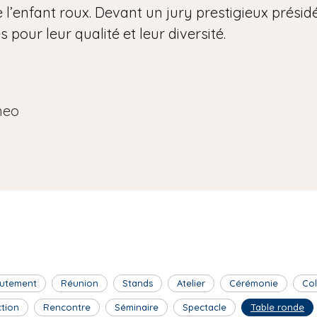
 l’enfant roux. Devant un jury prestigieux présidé 
pour leur qualité et leur diversité.
neo
utement
Réunion
Stands
Atelier
Cérémonie
Co
ction
Rencontre
Séminaire
Spectacle
Table ronde