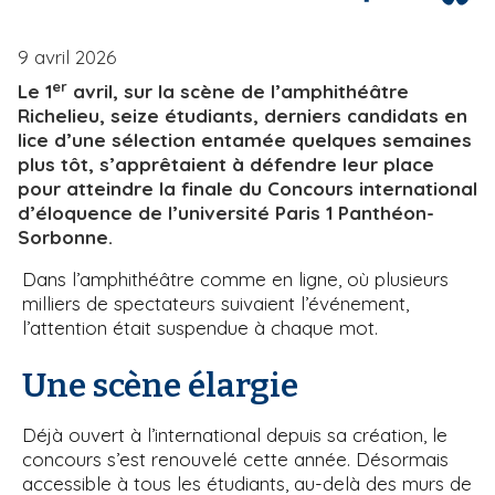
i
e
p
9 avril 2026
a
er
Le 1
avril, sur la scène de l’amphithéâtre
l
Richelieu, seize étudiants, derniers candidats en
lice d’une sélection entamée quelques semaines
plus tôt, s’apprêtaient à défendre leur place
pour atteindre la finale du Concours international
d’éloquence de l’université Paris 1 Panthéon-
Sorbonne.
Dans l’amphithéâtre comme en ligne, où plusieurs
milliers de spectateurs suivaient l’événement,
l’attention était suspendue à chaque mot.
Une scène élargie
Déjà ouvert à l’international depuis sa création, le
concours s’est renouvelé cette année. Désormais
accessible à tous les étudiants, au-delà des murs de