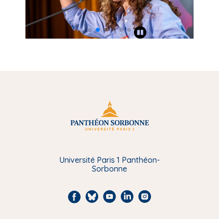
Université Paris 1 Panthéon-
Sorbonne
F
B
Y
L
I
a
l
o
i
n