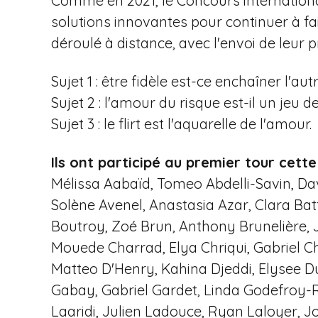
Comme en 2021, le Concours internationa
i
solutions innovantes pour continuer à fair
p
déroulé à distance, avec l'envoi de leur p
a
l
Sujet 1 : être fidèle est-ce enchaîner l'aut
Sujet 2 : l'amour du risque est-il un jeu d
Sujet 3 : le flirt est l'aquarelle de l'amour.
Ils ont participé au premier tour cett
Mélissa Aabaïd, Tomeo Abdelli-Savin, Da
Solène Avenel, Anastasia Azar, Clara Bat
Boutroy, Zoé Brun, Anthony Brunelière, 
Mouede Charrad, Elya Chriqui, Gabriel Ch
Matteo D'Henry, Kahina Djeddi, Elysee Du
Gabay, Gabriel Gardet, Linda Godefroy-R
Laaridi, Julien Ladouce, Ryan Laloyer, 