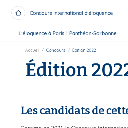
A
l
Concours international d'éloquence
l
e
M
r
L'éloquence à Paris 1 Panthéon-Sorbonne
i
a
c
u
r
F
Accueil
Concours
Édition 2022
c
o
i
o
Édition 202
m
l
n
e
d
t
n
'
e
u
A
n
b
r
u
l
i
p
o
a
r
Les candidats de cett
c
n
i
k
e
n
c