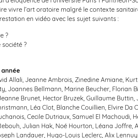
l d’éloquence de l'université Paris 1 Panthéon-S
e vivre l’art oratoire malgré le contexte sanitair
restation en vidéo avec les sujet suivants :
re ?
e société ?
e année
vid Allali, Jeanne Ambrois, Zinedine Amiane, Kur
ty, Joannes Bellmann, Marine Beucher, Florian B
Jeanne Brunet, Hector Bruzek, Guillaume Buttin
ristmann, Léa Clot, Blanche Couillien, Elvire Da
chanois, Cecile Dutriaux, Samuel El Machoudi, Hel
ebouh, Julian Hak, Noé Hourton, Léana Joffre, A
Joseph Landauer, Hugo-Louis Leclerc, Alix Lennuy