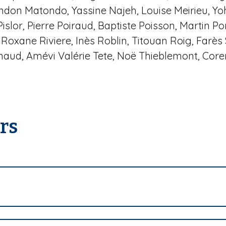
on Matondo, Yassine Najeh, Louise Meirieu, Yoh
islor, Pierre Poiraud, Baptiste Poisson, Martin 
xane Riviere, Inès Roblin, Titouan Roig, Farès
rnaud, Amévi Valérie Tete, Noë Thieblemont, Core
urs