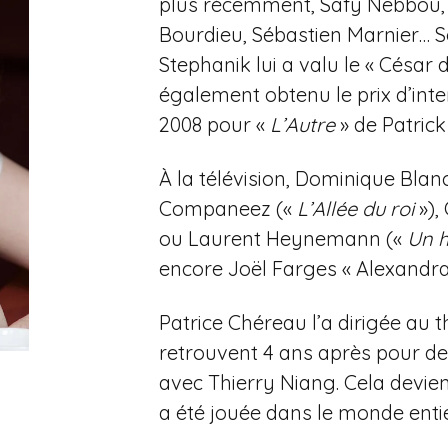
plus récemment, Safy Nebbou, K
Bourdieu, Sébastien Marnier… S
Stephanik lui a valu le « César 
également obtenu le prix d’inte
2008 pour «
L’Autre
» de Patrick
À la télévision, Dominique Bla
Companeez («
L’Allée du roi
»),
ou Laurent Heynemann («
Un 
encore Joël Farges « Alexandra 
Patrice Chéreau l’a dirigée au 
retrouvent 4 ans après pour de
avec Thierry Niang. Cela devien
a été jouée dans le monde entie