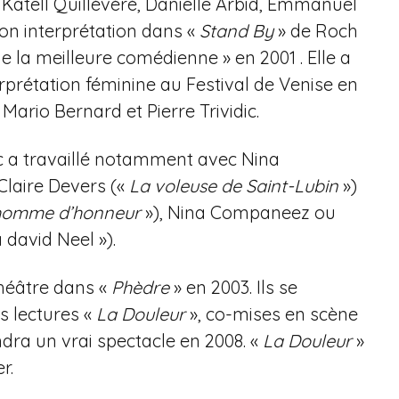
atell Quillévéré, Danielle Arbid, Emmanuel
on interprétation dans «
Stand By
» de Roch
de la meilleure comédienne » en 2001 . Elle a
rprétation féminine au Festival de Venise en
 Mario Bernard et Pierre Trividic.
nc a travaillé notamment avec Nina
 Claire Devers («
La voleuse de Saint-Lubin
»)
homme d’honneur
»), Nina Companeez ou
david Neel »).
théâtre dans «
Phèdre
» en 2003. Ils se
s lectures «
La Douleur
», co-mises en scène
dra un vrai spectacle en 2008. «
La Douleur
»
r.