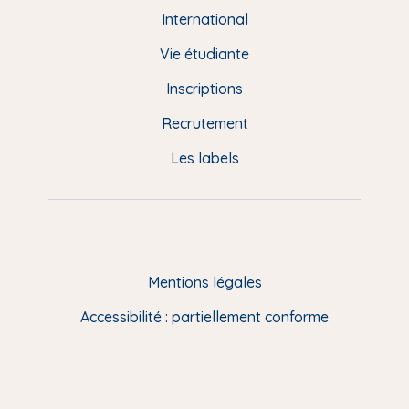
e
International
d
Vie étudiante
d
Inscriptions
e
Recrutement
p
Les labels
a
g
e
F
Mentions légales
R
Accessibilité : partiellement conforme