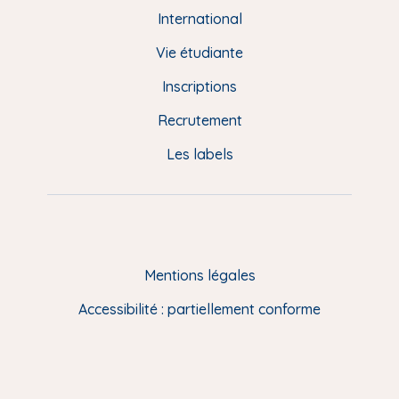
e
International
d
Vie étudiante
d
Inscriptions
e
Recrutement
p
Les labels
a
g
e
F
Mentions légales
R
Accessibilité : partiellement conforme