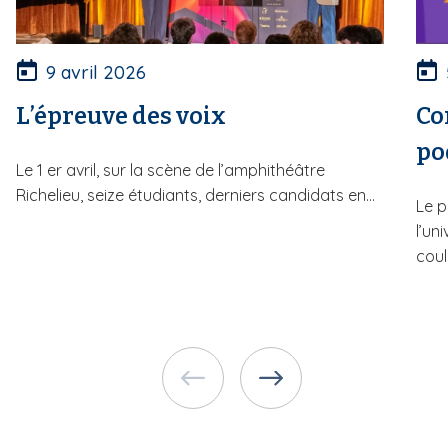
9 avril 2026
L’épreuve des voix
Co
po
Le 1 er avril, sur la scène de l’amphithéâtre
Richelieu, seize étudiants, derniers candidats en...
Le p
l’un
couli