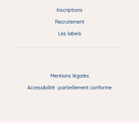
d
Inscriptions
e
Recrutement
p
Les labels
a
g
e
F
Mentions légales
R
Accessibilité : partiellement conforme