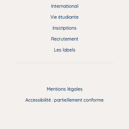
e
International
d
Vie étudiante
d
Inscriptions
e
Recrutement
p
Les labels
a
g
e
F
Mentions légales
R
Accessibilité : partiellement conforme