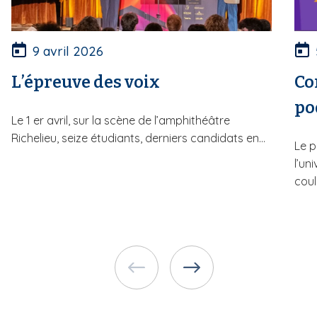
9 avril 2026
L’épreuve des voix
Co
po
Le 1 er avril, sur la scène de l’amphithéâtre
Richelieu, seize étudiants, derniers candidats en...
Le p
l’un
couli