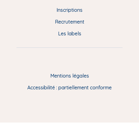
d
Inscriptions
e
Recrutement
p
Les labels
a
g
e
F
Mentions légales
R
Accessibilité : partiellement conforme