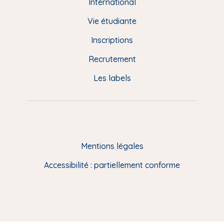
e
International
d
Vie étudiante
d
Inscriptions
e
Recrutement
p
Les labels
a
g
e
F
Mentions légales
R
Accessibilité : partiellement conforme