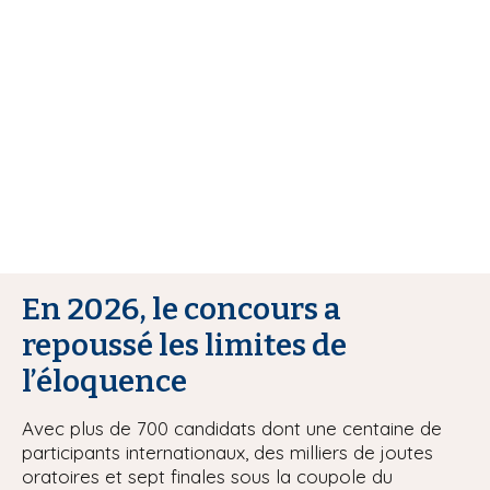
r
i
e
p
a
u
l
r
En 2026, le concours a
repoussé les limites de
l’éloquence
Avec plus de 700 candidats dont une centaine de
participants internationaux, des milliers de joutes
oratoires et sept finales sous la coupole du