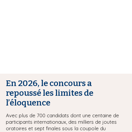
r
i
e
p
a
u
l
r
En 2026, le concours a
repoussé les limites de
l’éloquence
Avec plus de 700 candidats dont une centaine de
participants internationaux, des milliers de joutes
oratoires et sept finales sous la coupole du