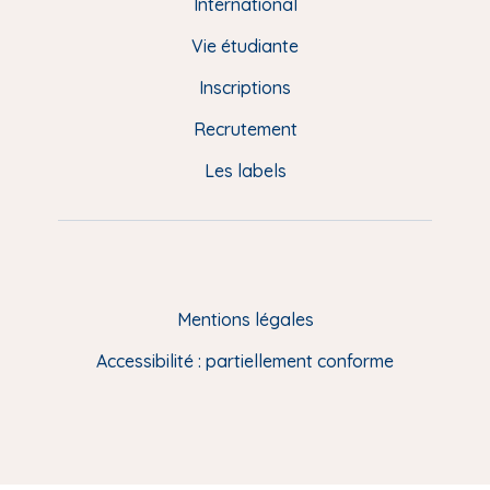
e
International
d
Vie étudiante
d
Inscriptions
e
Recrutement
p
Les labels
a
g
e
F
Mentions légales
R
Accessibilité : partiellement conforme