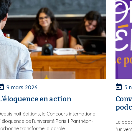
9 mars 2026
5 
L’éloquence en action
Conv
podc
epuis huit éditions, le Concours international
’éloquence de l’université Paris 1 Panthéon-
Le podc
orbonne transforme la parole...
l’unive