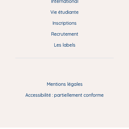
e
International
d
Vie étudiante
d
Inscriptions
e
Recrutement
p
Les labels
a
g
e
F
Mentions légales
R
Accessibilité : partiellement conforme