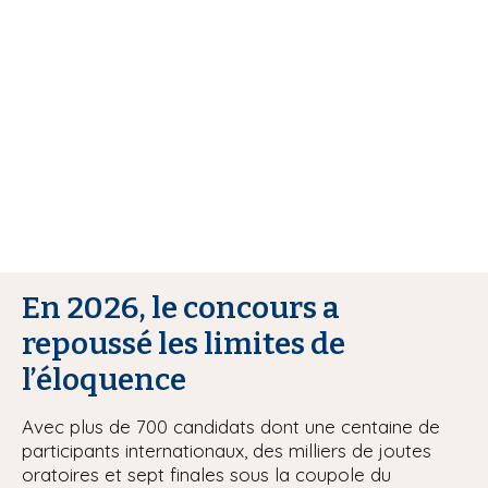
r
i
e
p
a
u
l
r
En 2026, le concours a
repoussé les limites de
l’éloquence
Avec plus de 700 candidats dont une centaine de
participants internationaux, des milliers de joutes
oratoires et sept finales sous la coupole du