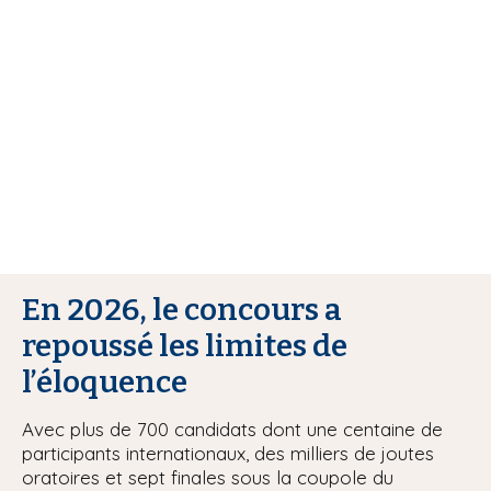
r
i
e
p
a
u
l
r
En 2026, le concours a
repoussé les limites de
l’éloquence
Avec plus de 700 candidats dont une centaine de
participants internationaux, des milliers de joutes
oratoires et sept finales sous la coupole du