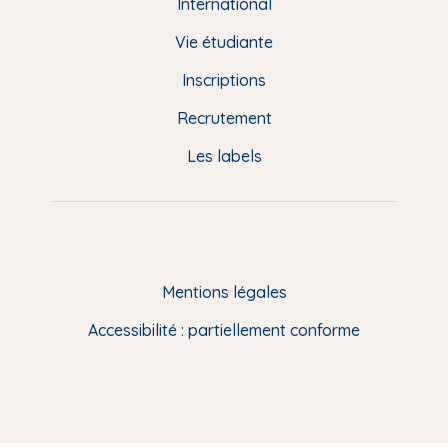
e
International
d
Vie étudiante
d
Inscriptions
e
Recrutement
p
Les labels
a
g
e
F
Mentions légales
R
Accessibilité : partiellement conforme