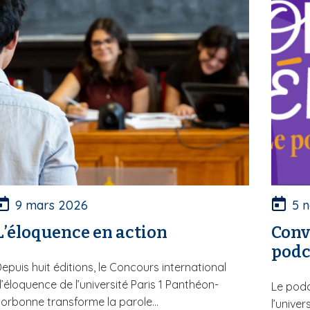
9 mars 2026
5 
L’éloquence en action
Conv
podc
epuis huit éditions, le Concours international
’éloquence de l’université Paris 1 Panthéon-
Le podc
orbonne transforme la parole...
l’unive