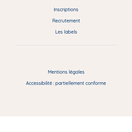
d
Inscriptions
e
Recrutement
p
Les labels
a
g
e
F
Mentions légales
R
Accessibilité : partiellement conforme