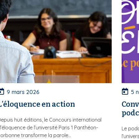
9 mars 2026
5 
L’éloquence en action
Conv
podc
epuis huit éditions, le Concours international
’éloquence de l’université Paris 1 Panthéon-
Le podc
orbonne transforme la parole...
l’unive