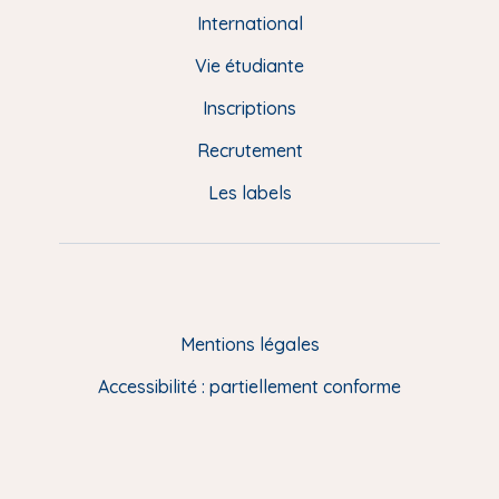
e
International
d
Vie étudiante
d
Inscriptions
e
Recrutement
p
Les labels
a
g
e
F
Mentions légales
R
Accessibilité : partiellement conforme