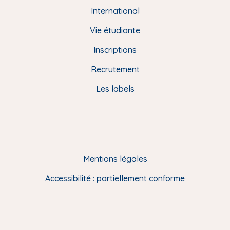
e
International
d
Vie étudiante
d
Inscriptions
e
Recrutement
p
Les labels
a
g
e
F
Mentions légales
R
Accessibilité : partiellement conforme