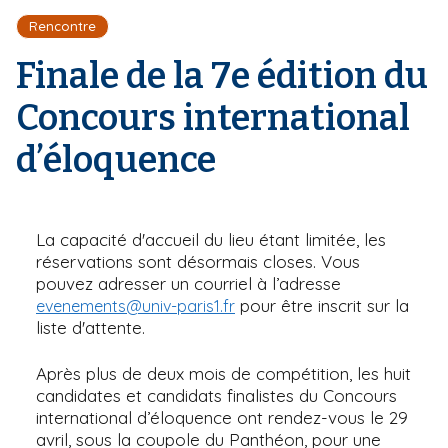
r
d
i
Rencontre
e
'
p
A
Finale de la 7e édition du
a
r
l
i
Concours international
a
n
d’éloquence
e
La capacité d'accueil du lieu étant limitée, les
réservations sont désormais closes. Vous
pouvez adresser un courriel à l’adresse
pour être inscrit sur la
evenements@univ-paris1.fr
liste d'attente.
Après plus de deux mois de compétition, les huit
candidates et candidats finalistes du Concours
international d’éloquence ont rendez-vous le 29
avril, sous la coupole du Panthéon, pour une