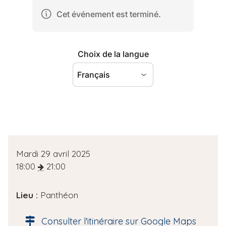
D
Mardi 29 avril 2025
a
18:00
21:00
t
e
Lieu :
Panthéon
d
e
Consulter l'itinéraire sur Google Maps